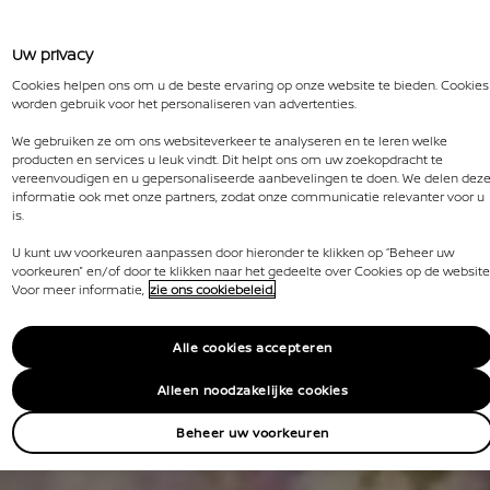
Uw privacy
Cookies helpen ons om u de beste ervaring op onze website te bieden. Cookies
worden gebruik voor het personaliseren van advertenties.
We gebruiken ze om ons websiteverkeer te analyseren en te leren welke
producten en services u leuk vindt. Dit helpt ons om uw zoekopdracht te
vereenvoudigen en u gepersonaliseerde aanbevelingen te doen. We delen dez
informatie ook met onze partners, zodat onze communicatie relevanter voor u
is.
U kunt uw voorkeuren aanpassen door hieronder te klikken op “Beheer uw
voorkeuren” en/of door te klikken naar het gedeelte over Cookies op de website
Voor meer informatie,
zie ons cookiebeleid.
Alle cookies accepteren
Alleen noodzakelijke cookies
Beheer uw voorkeuren