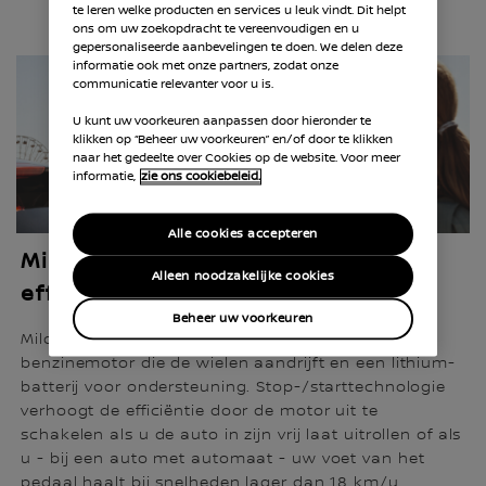
te leren welke producten en services u leuk vindt. Dit helpt
ons om uw zoekopdracht te vereenvoudigen en u
gepersonaliseerde aanbevelingen te doen. We delen deze
informatie ook met onze partners, zodat onze
communicatie relevanter voor u is.
U kunt uw voorkeuren aanpassen door hieronder te
klikken op “Beheer uw voorkeuren” en/of door te klikken
naar het gedeelte over Cookies op de website. Voor meer
informatie,
zie ons cookiebeleid.
Alle cookies accepteren
Mild-Hybrid, voor optimale
Alleen noodzakelijke cookies
efficiëntie
Beheer uw voorkeuren
Mild-Hybrid-auto’s beschikken over een
benzinemotor die de wielen aandrijft en een lithium-
batterij voor ondersteuning. Stop-/starttechnologie
verhoogt de efficiëntie door de motor uit te
schakelen als u de auto in zijn vrij laat uitrollen of als
u - bij een auto met automaat - uw voet van het
pedaal haalt bij snelheden lager dan 18 km/u.