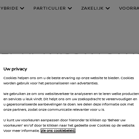
HYBRIDE
PARTICULIER
ZAKELIJK
VOORR
EL UW NISSAN SA
Uw privacy
Cookies helpen ons om u de beste ervaring op onze website te bieden. Cookies
 stel hem samen. Kies uitvoering, kleur, acces
worden gebruik voor het personaliseren van advertenties.
We gebruiken ze om ons websiteverkeer te analyseren en te leren welke producten
 in uw persoonlijke showroom. Dan kunt u hem 
en services u leuk vindt. Dit helpt ons om uw zoekopdracht te vereenvoudigen en
u gepersonaliseerde aanbevelingen te doen. We delen deze informatie ook met
onze partners, zodat onze communicatie relevanter voor u is.
U kunt uw voorkeuren aanpassen door hieronder te klikken op “Beheer uw
voorkeuren” en/of door te klikken naar het gedeelte over Cookies op de website.
Voor meer informatie,
zie ons cookiebeleid.