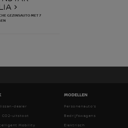
LIA
SEN
K
MODELLEN
Nissan-dealer
Personenauto's
t CO2-uitstoot
Bedrijfswagens
telligent Mobility
Elektrisch