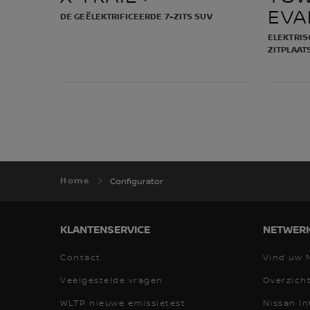
EVA
DE GEËLEKTRIFICEERDE 7-ZITS SUV
ELEKTRISCHE GEZINSAUTO MET 7
ZITPLAAT
Home
Configurator
KLANTENSERVICE
NETWER
Contact
Vind uw 
Veelgestelde vragen
Overzich
WLTP: nieuwe emissietest
Nissan In