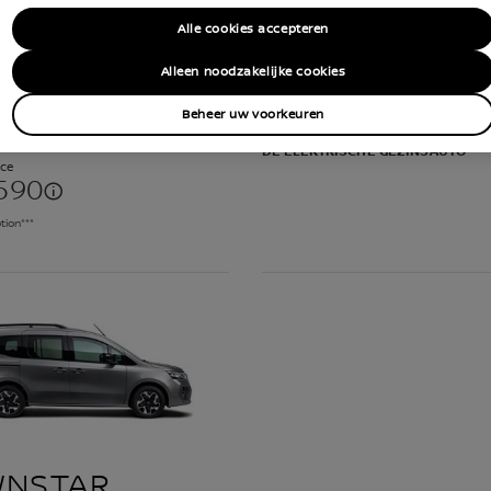
Alle cookies accepteren
Alleen noodzakelijke cookies
E
NIEUWE LEAF
Beheer uw voorkeuren
DE ELEKTRISCHE GEZINSAUTO
ice
590
tion***
NSTAR