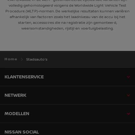
volledig gehomologeerd volgens de Worldwide Light Vehicle Test
Procedure (WLTP)-normen. De werkelijke resultaten kunnen variëren
afhankelijk van factoren zoals het laadniveau van de accu bij het
starten, accessoires die na registratie zijn gemonteerd,
weersomstandigheden, rijstijl en voertuigbelasting.
Home
Stadsauto's
KLANTENSERVICE
NETWERK
MODELLEN
NISSAN SOCIAL