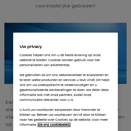
voorstedelijke gebieden!
Uw privacy
Cookies helpen ons om u de beste ervaring op onze
website te bieden. Cookies worden gebruik voor het
personaliseren van advertenties.
We gebruiken ze om ons websiteverkeer te analyseren en
te leren welke producten en services u leuk vindt. Dit helpt
ons om uw zoekopdracht te vereenvoudigen en u
gepersonaliseerde aanbevelingen te doen. We delen deze
informatie ook met onze partners, zodat onze
communicatie relevanter voor u is.
Een stadsauto is een relatief compacte auto
die ideaal in gebruik is tijdens het rijden in de
U kunt uw voorkeuren aanpassen door hieronder te
klikken op “Beheer uw voorkeuren” en/of door te klikken
stad en direct daarbuiten. Een aantal voordelen
naar het gedeelte over Cookies op de website. Voor meer
op een rij:
informatie,
zie ons cookiebeleid.