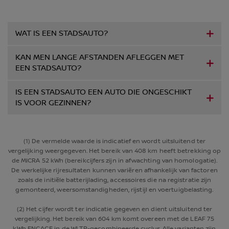
WAT IS EEN STADSAUTO?
KAN MEN LANGE AFSTANDEN AFLEGGEN MET
EEN STADSAUTO?
IS EEN STADSAUTO EEN AUTO DIE ONGESCHIKT
IS VOOR GEZINNEN?
(1) De vermelde waarde is indicatief en wordt uitsluitend ter
vergelijking weergegeven. Het bereik van 408 km heeft betrekking op
de MICRA 52 kWh (bereikcijfers zijn in afwachting van homologatie).
De werkelijke rijresultaten kunnen variëren afhankelijk van factoren
zoals de initiële batterijlading, accessoires die na registratie zijn
gemonteerd, weersomstandigheden, rijstijl en voertuigbelasting.
(2) Het cijfer wordt ter indicatie gegeven en dient uitsluitend ter
vergelijking. Het bereik van 604 km komt overeen met de LEAF 75
kWh ENGAGE in de WLTP-gecombineerde cyclus. Alle varianten zijn