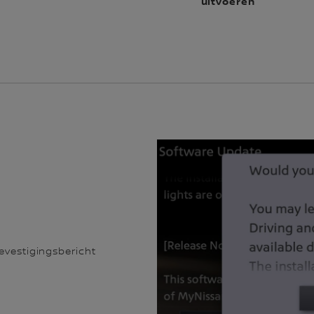
uitvoeren
bevestigingsbericht