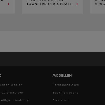
ER
LEES MEER OVER DE
BEKI
TOWNSTAR OTA-UPDATE
VRAG
K
MODELLEN
Nissan-dealer
Personenauto's
t CO2-uitstoot
Bedrijfswagens
telligent Mobility
Elektrisch