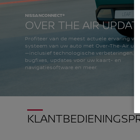
NISSANCONNECT®
OVER THE AIR UPDAT
Profiteer van de meest actuele ervaring vo
systeem van uw auto met Over-The-Air up
—inclusief technologische verbeteringen,
bugfixes, updates voor uw kaart- en
navigatiesoftware en meer.
KLANTBEDIENINGSP