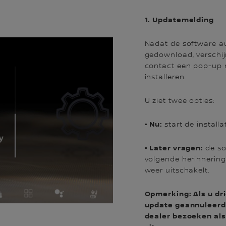
1. Updatemelding
Nadat de software a
gedownload, verschijn
contact een pop-up m
installeren.
U ziet twee opties:
• Nu:
start de installa
• Later vragen:
de so
volgende herinnering
weer uitschakelt.
Opmerking: Als u dri
update geannuleerd 
dealer bezoeken als