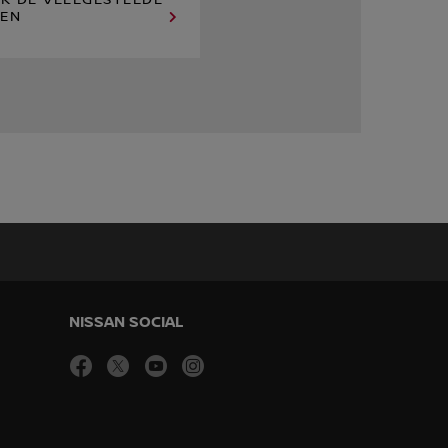
JK DE VEELGESTELDE
EN
NISSAN SOCIAL
facebook
twitter
youtube
instagram