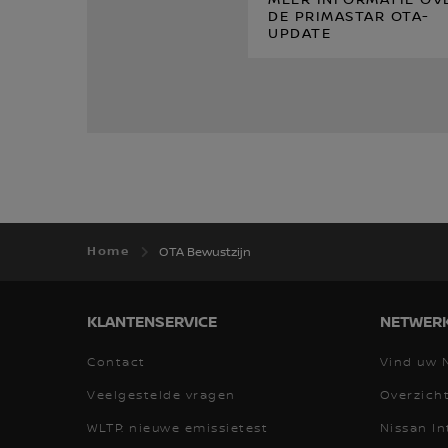
MEER INFORMATIE OV
DE PRIMASTAR OTA-
UPDATE
Home
OTA Bewustzijn
KLANTENSERVICE
NETWER
Contact
Vind uw 
Veelgestelde vragen
Overzich
WLTP: nieuwe emissietest
Nissan In