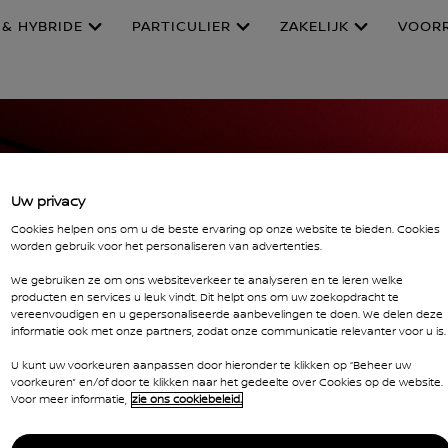
 & HYBRIDE
PARTICULIER
ZAKELIJK
VOOR
Uw privacy
Cookies helpen ons om u de beste ervaring op onze website te bieden. Cookies
worden gebruik voor het personaliseren van advertenties.
We gebruiken ze om ons websiteverkeer te analyseren en te leren welke
producten en services u leuk vindt. Dit helpt ons om uw zoekopdracht te
vereenvoudigen en u gepersonaliseerde aanbevelingen te doen. We delen deze
informatie ook met onze partners, zodat onze communicatie relevanter voor u is.
U kunt uw voorkeuren aanpassen door hieronder te klikken op “Beheer uw
voorkeuren” en/of door te klikken naar het gedeelte over Cookies op de website.
Voor meer informatie,
zie ons cookiebeleid.
ger)
weer