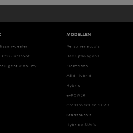
K
MODELLEN
Nissan-dealer
Personenauto's
t CO2-uitstoot
Bedrijfswagens
telligent Mobility
Elektrisch
Mild-Hybrid
Hybrid
e-POWER
Crossovers en SUV's
Stadsauto's
Hybride SUV's