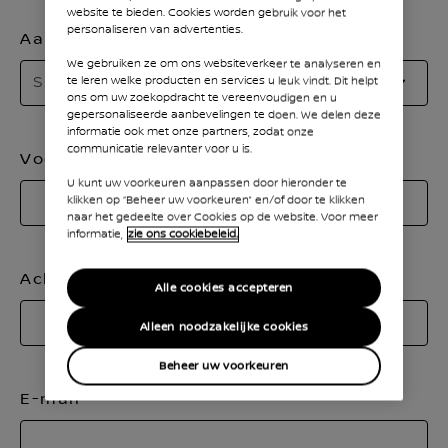
website te bieden. Cookies worden gebruik voor het
personaliseren van advertenties.
Aanhef
We gebruiken ze om ons websiteverkeer te analyseren en
Se
Selecteer
te leren welke producten en services u leuk vindt. Dit helpt
e
ons om uw zoekopdracht te vereenvoudigen en u
gepersonaliseerde aanbevelingen te doen. We delen deze
aa
informatie ook met onze partners, zodat onze
communicatie relevanter voor u is.
Voornaam
U kunt uw voorkeuren aanpassen door hieronder te
klikken op “Beheer uw voorkeuren” en/of door te klikken
naar het gedeelte over Cookies op de website. Voor meer
informatie,
zie ons cookiebeleid.
Achternaam
Alle cookies accepteren
Alleen noodzakelijke cookies
Beheer uw voorkeuren
E-mail