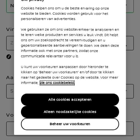
Nieuwe MICRA
Cookies helpen ons om u de beste ervaring op onze
website te bieden. Cookies worden gebruik voor het
personaliseren van advertenties.
Vind uw dealer
We gebruiken ze om ons websiteverkeer te analyseren en
te leren welke producten en services u leuk vindt. Dit helpt
ons om uw zoekopdracht te vereenvoudigen en u
gepersonaliseerde aanbevelingen te doen. We delen deze
KIES
informatie ook met onze partners, zodat onze
UW
communicatie relevanter voor u is.
Gebruik mijn huidige locatie
VOOR
U kunt uw voorkeuren aanpassen door hieronder te
klikken op “Beheer uw voorkeuren” en/of door te klikken
Aanhef
naar het gedeelte over Cookies op de website. Voor meer
informatie,
zie ons cookiebeleid.
Se
Selecteer
e
Alle cookies accepteren
aa
Alleen noodzakelijke cookies
Voornaam
Beheer uw voorkeuren