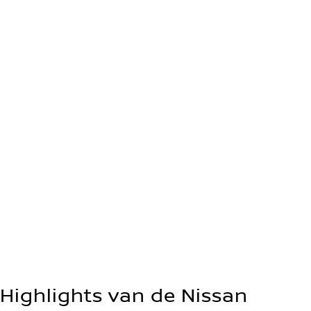
4,3L / 100 km¹
Automaat
2WD
98 g/km¹
Highlights van de Nissan