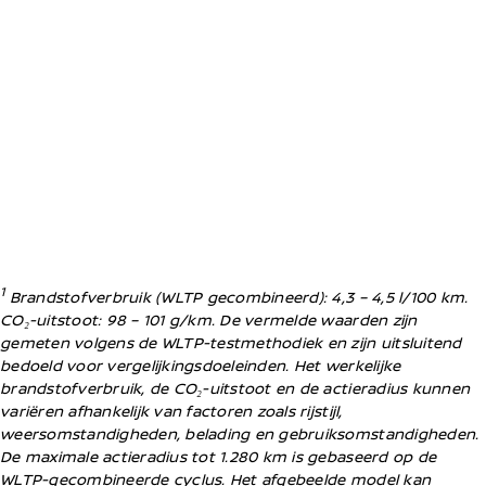
Bekijk de voorraad
Stap sneller in uw nieuwe Nissan.
1
Brandstofverbruik (WLTP gecombineerd): 4,3 – 4,5 l/100 km.
CO₂-uitstoot: 98 – 101 g/km. De vermelde waarden zijn
gemeten volgens de WLTP-testmethodiek en zijn uitsluitend
bedoeld voor vergelijkingsdoeleinden. Het werkelijke
Download prijzen &
brandstofverbruik, de CO₂-uitstoot en de actieradius kunnen
variëren afhankelijk van factoren zoals rijstijl,
specificaties
weersomstandigheden, belading en gebruiksomstandigheden.
Ontdek alle details in PDF.
De maximale actieradius tot 1.280 km is gebaseerd op de
WLTP-gecombineerde cyclus. Het afgebeelde model kan