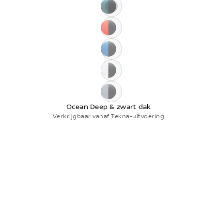
Download prijzen &
Ocean Deep & zwart dak
specificaties
Fuji Sunset Red & zwart dak
Ontdek alle details in PDF.
Magnetic Blue & & zwart dak
Pearl White & zwart dak
Ceramic Grey & zwart dak
Ocean Deep & zwart dak
Verkrijgbaar vanaf Tekna-uitvoering