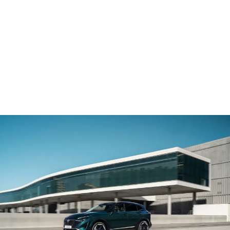
ONTDEK ALLE NISSAN QASHQAI ACTIES
Profiteer van € 3.000 korting
Kies voor een nieuwe Nissan Qashqai en profiteer tijdelijk
2
van € 3.000 korting. Zo rijdt u al vanaf € 38.830.
ONTDEK ALLE ACTIES