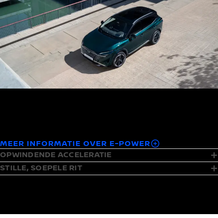
e-POWER maakt gebruik van een elektrische batterij die wordt
opgeladen door de kracht van een benzinemotor — een snelle
tankbeurt geeft u de kracht om tot 1280 km te reizen.
MEER INFORMATIE OVER E-POWER
OPWINDENDE ACCELERATIE
STILLE, SOEPELE RIT