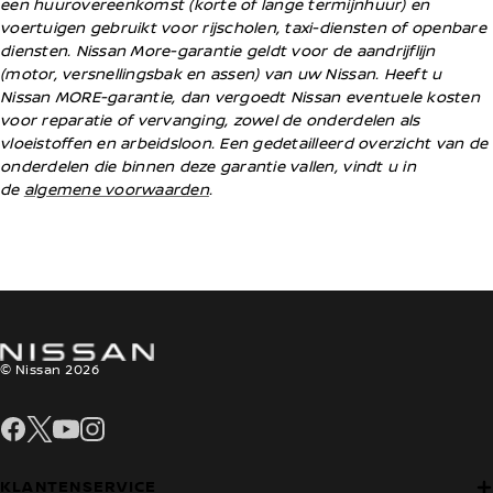
een huurovereenkomst (korte of lange termijnhuur) en
voertuigen gebruikt voor rijscholen, taxi-diensten of openbare
diensten. Nissan More-garantie geldt voor de aandrijflijn
(motor, versnellingsbak en assen) van uw Nissan. Heeft u
Nissan MORE-garantie, dan vergoedt Nissan eventuele kosten
voor reparatie of vervanging, zowel de onderdelen als
vloeistoffen en arbeidsloon. Een gedetailleerd overzicht van de
onderdelen die binnen deze garantie vallen, vindt u in
de
algemene voorwaarden
.
© Nissan 2026
Facebook
X
YouTube
Instagram
KLANTENSERVICE