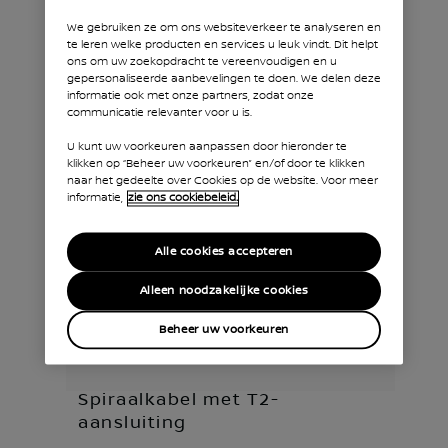
We gebruiken ze om ons websiteverkeer te analyseren en
te leren welke producten en services u leuk vindt. Dit helpt
ons om uw zoekopdracht te vereenvoudigen en u
gepersonaliseerde aanbevelingen te doen. We delen deze
informatie ook met onze partners, zodat onze
communicatie relevanter voor u is.
U kunt uw voorkeuren aanpassen door hieronder te
klikken op “Beheer uw voorkeuren” en/of door te klikken
naar het gedeelte over Cookies op de website. Voor meer
informatie,
zie ons cookiebeleid.
Alle cookies accepteren
Alleen noodzakelijke cookies
Beheer uw voorkeuren
Spiraalkabel met T2-
aansluiting