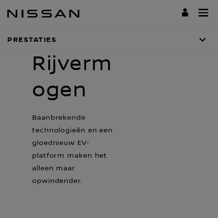
Doorgaan
naar
hoofdinhoud
PRESTATIES
Rijverm
ogen
Baanbrekende
technologieën en een
gloednieuw EV-
platform maken het
alleen maar
opwindender.