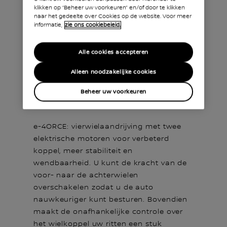
klikken op “Beheer uw voorkeuren” en/of door te klikken
naar het gedeelte over Cookies op de website. Voor meer
informatie,
zie ons cookiebeleid.
Alle cookies accepteren
Alleen noodzakelijke cookies
Beheer uw voorkeuren
e-4ORCE: vierwielaandrijving met twee
elektrische motoren voor verbeterd
koppel, meer stabiliteit en
wendbaarheid. U kunt de kracht van de
voor- naar de achterwielen
overschakelen zodat u de auto
nauwkeuriger kunt besturen. Bovendien
maakt de onafhankelijke controle over
het wielkoppel uw ritten een stuk