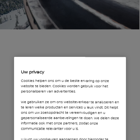
UNIEKE e-4ORCE VIERWIELAANDRIJVING
Uw privacy
De unieke
Cookies helpen ons om u de beste ervaring op onze
website te bieden. Cookies worden gebruik voor het
personaliseren van advertenties.
kracht voor
We gebruiken ze om ons websiteverkeer te analyseren en
betere grip,
te leren welke producten en services u leuk vindt. Dit helpt
ons om uw zoekopdracht te vereenvoudigen en u
meer
gepersonaliseerde aanbevelingen te doen. We delen deze
informatie ook met onze partners, zodat onze
comfort en
communicatie relevanter voor u is.
vertrouwen.
U kunt uw voorkeuren aanpassen door hieronder te