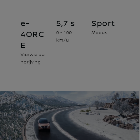
e-
5,7 s
Sport
4ORC
0 - 100
Modus
km/u
E
Vierwielaa
ndrijving